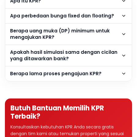
Apa itu KPR?
Apa perbedaan bunga fixed dan floating?
Berapa uang muka (DP) minimum untuk
mengajukan KPR?
Apakah hasil simulasi sama dengan cicilan
yang ditawarkan bank?
Berapa lama proses pengajuan KPR?
Butuh Bantuan Memilih KPR
Terbaik?
Konsultasikan kebutuhan KPR Anda secara gratis
dengan tim kami atau temukan properti yang sesuai