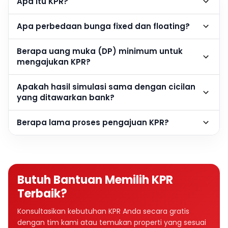
Apa itu KPR?
Apa perbedaan bunga fixed dan floating?
Berapa uang muka (DP) minimum untuk
mengajukan KPR?
Apakah hasil simulasi sama dengan cicilan
yang ditawarkan bank?
Berapa lama proses pengajuan KPR?
Butuh Bantuan Memilih KPR
Terbaik?
Konsultasikan kebutuhan KPR Anda secara gratis
dengan tim kami atau temukan properti yang sesuai