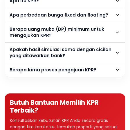
Apa itu KPR?
Apa perbedaan bunga fixed dan floating?
Berapa uang muka (DP) minimum untuk
mengajukan KPR?
Apakah hasil simulasi sama dengan cicilan
yang ditawarkan bank?
Berapa lama proses pengajuan KPR?
Butuh Bantuan Memilih KPR
Terbaik?
Konsultasikan kebutuhan KPR Anda secara gratis
dengan tim kami atau temukan properti yang sesuai