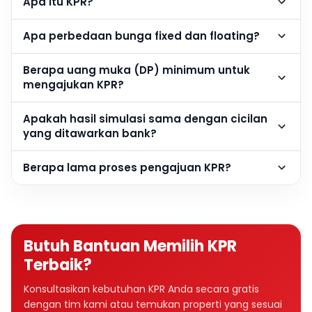
Apa itu KPR?
Apa perbedaan bunga fixed dan floating?
Berapa uang muka (DP) minimum untuk
mengajukan KPR?
Apakah hasil simulasi sama dengan cicilan
yang ditawarkan bank?
Berapa lama proses pengajuan KPR?
Butuh Bantuan Memilih KPR
Terbaik?
Konsultasikan kebutuhan KPR Anda secara gratis
dengan tim kami atau temukan properti yang sesuai