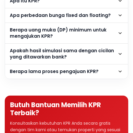
Apa itu KPR?
Apa perbedaan bunga fixed dan floating?
Berapa uang muka (DP) minimum untuk
mengajukan KPR?
Apakah hasil simulasi sama dengan cicilan
yang ditawarkan bank?
Berapa lama proses pengajuan KPR?
Butuh Bantuan Memilih KPR
Terbaik?
Konsultasikan kebutuhan KPR Anda secara gratis
dengan tim kami atau temukan properti yang sesuai