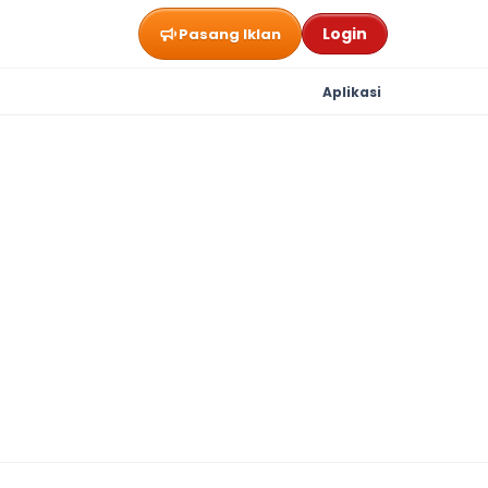
Login
Pasang Iklan
Aplikasi