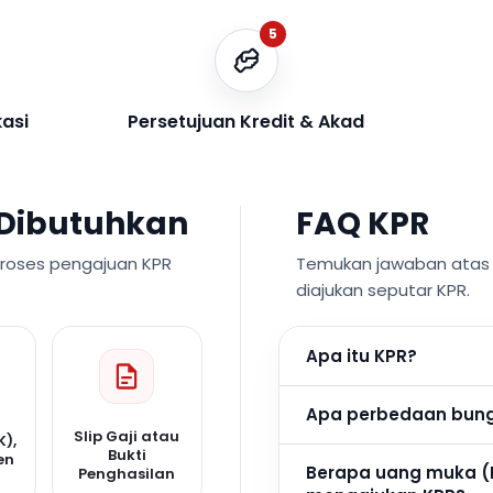
5
kasi
Persetujuan Kredit & Akad
Dibutuhkan
FAQ KPR
proses pengajuan KPR
Temukan jawaban atas p
diajukan seputar KPR.
Apa itu KPR?
Apa perbedaan bunga
Slip Gaji atau
K),
Bukti
en
Berapa uang muka (
Penghasilan
n