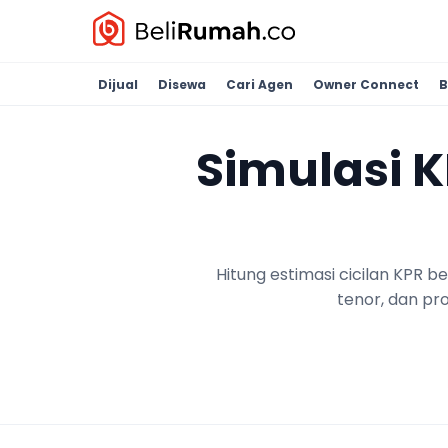
Dijual
Disewa
Cari Agen
Owner Connect
B
Simulasi 
Hitung estimasi cicilan KPR 
tenor, dan pr