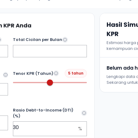
Hasil Si
 KPR Anda
KPR
Total Cicilan per Bulan
Estimasi harga
kemampuan cic
Belum ada ha
Tenor KPR (Tahun)
5 tahun
Lengkapi data d
Sekarang untuk 
Rasio Debt-to-Income (DTI)
(%)
%