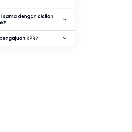
si sama dengan cicilan
nk?
 pengajuan KPR?