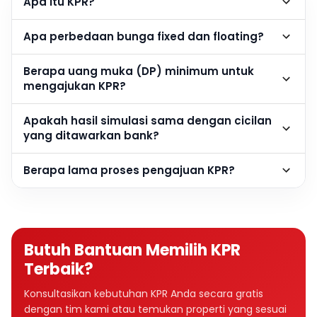
Apa itu KPR?
Apa perbedaan bunga fixed dan floating?
Berapa uang muka (DP) minimum untuk
mengajukan KPR?
Apakah hasil simulasi sama dengan cicilan
yang ditawarkan bank?
Berapa lama proses pengajuan KPR?
Butuh Bantuan Memilih KPR
Terbaik?
Konsultasikan kebutuhan KPR Anda secara gratis
dengan tim kami atau temukan properti yang sesuai