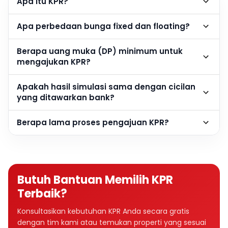
Apa itu KPR?
Apa perbedaan bunga fixed dan floating?
Berapa uang muka (DP) minimum untuk
mengajukan KPR?
Apakah hasil simulasi sama dengan cicilan
yang ditawarkan bank?
Berapa lama proses pengajuan KPR?
Butuh Bantuan Memilih KPR
Terbaik?
Konsultasikan kebutuhan KPR Anda secara gratis
dengan tim kami atau temukan properti yang sesuai