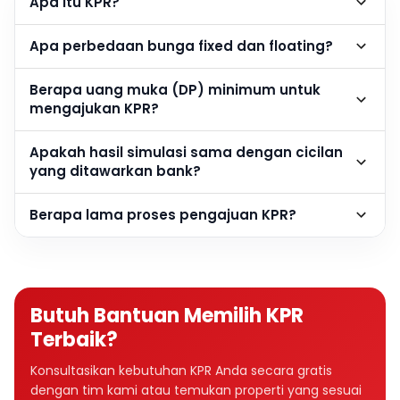
Apa itu KPR?
Apa perbedaan bunga fixed dan floating?
Berapa uang muka (DP) minimum untuk
mengajukan KPR?
Apakah hasil simulasi sama dengan cicilan
yang ditawarkan bank?
Berapa lama proses pengajuan KPR?
Butuh Bantuan Memilih KPR
Terbaik?
Konsultasikan kebutuhan KPR Anda secara gratis
dengan tim kami atau temukan properti yang sesuai