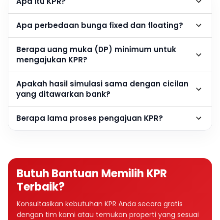
Apa itu KPR?
Apa perbedaan bunga fixed dan floating?
Berapa uang muka (DP) minimum untuk
mengajukan KPR?
Apakah hasil simulasi sama dengan cicilan
yang ditawarkan bank?
Berapa lama proses pengajuan KPR?
Butuh Bantuan Memilih KPR
Terbaik?
Konsultasikan kebutuhan KPR Anda secara gratis
dengan tim kami atau temukan properti yang sesuai