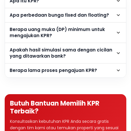
Apa itu KPR?
Apa perbedaan bunga fixed dan floating?
Berapa uang muka (DP) minimum untuk
mengajukan KPR?
Apakah hasil simulasi sama dengan cicilan
yang ditawarkan bank?
Berapa lama proses pengajuan KPR?
Butuh Bantuan Memilih KPR
Terbaik?
Konsultasikan kebutuhan KPR Anda secara gratis
dengan tim kami atau temukan properti yang sesuai