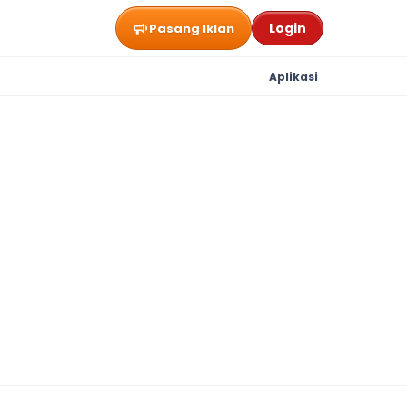
Login
Pasang Iklan
Aplikasi