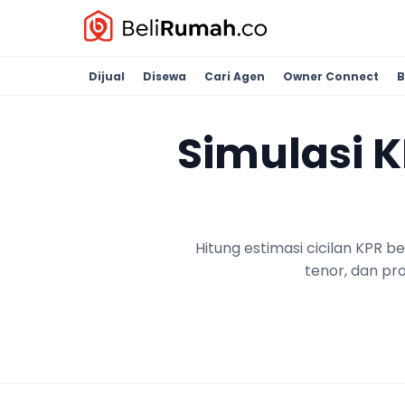
Dijual
Disewa
Cari Agen
Owner Connect
B
Simulasi 
Hitung estimasi cicilan KPR 
tenor, dan pr