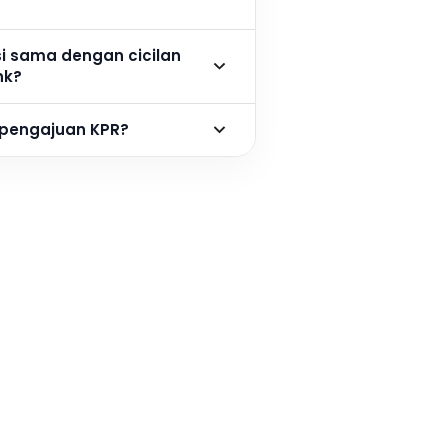
si sama dengan cicilan
nk?
 pengajuan KPR?