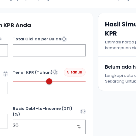
Hasil Si
 KPR Anda
KPR
Total Cicilan per Bulan
Estimasi harga
kemampuan cic
Belum ada ha
Tenor KPR (Tahun)
5 tahun
Lengkapi data d
Sekarang untuk 
Rasio Debt-to-Income (DTI)
(%)
%