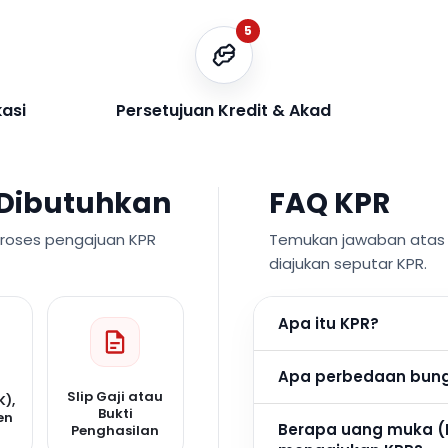
5
kasi
Persetujuan Kredit & Akad
Dibutuhkan
FAQ KPR
proses pengajuan KPR
Temukan jawaban atas p
diajukan seputar KPR.
Apa itu KPR?
Apa perbedaan bunga
Slip Gaji atau
K),
Bukti
en
Berapa uang muka (
Penghasilan
n