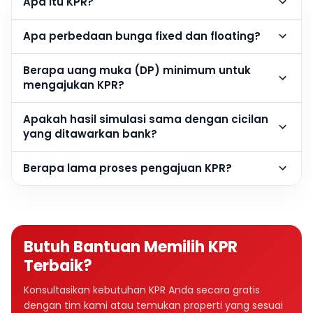
Apa itu KPR?
Apa perbedaan bunga fixed dan floating?
Berapa uang muka (DP) minimum untuk
mengajukan KPR?
Apakah hasil simulasi sama dengan cicilan
yang ditawarkan bank?
Berapa lama proses pengajuan KPR?
Butuh Bantuan Memilih KPR
Terbaik?
Konsultasikan kebutuhan KPR Anda secara gratis
dengan tim kami atau temukan properti yang sesuai