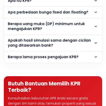
Apa itu KPR?
Apa perbedaan bunga fixed dan floating?
Berapa uang muka (DP) minimum untuk
mengajukan KPR?
Apakah hasil simulasi sama dengan cicilan
yang ditawarkan bank?
Berapa lama proses pengajuan KPR?
Butuh Bantuan Memilih KPR
Terbaik?
Konsultasikan kebutuhan KPR Anda secara gratis
dengan tim kami atau temukan properti yang sesuai