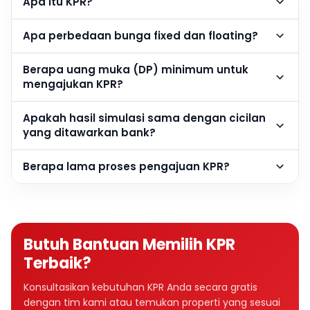
Apa itu KPR?
Apa perbedaan bunga fixed dan floating?
Berapa uang muka (DP) minimum untuk
mengajukan KPR?
Apakah hasil simulasi sama dengan cicilan
yang ditawarkan bank?
Berapa lama proses pengajuan KPR?
Butuh Bantuan Memilih KPR
Terbaik?
Konsultasikan kebutuhan KPR Anda secara gratis
dengan tim kami atau temukan properti yang sesuai