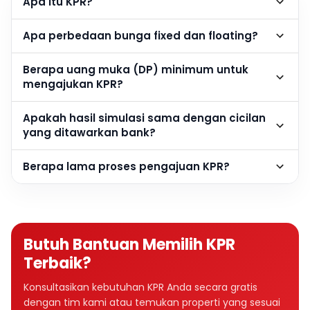
Apa itu KPR?
Apa perbedaan bunga fixed dan floating?
Berapa uang muka (DP) minimum untuk
mengajukan KPR?
Apakah hasil simulasi sama dengan cicilan
yang ditawarkan bank?
Berapa lama proses pengajuan KPR?
Butuh Bantuan Memilih KPR
Terbaik?
Konsultasikan kebutuhan KPR Anda secara gratis
dengan tim kami atau temukan properti yang sesuai