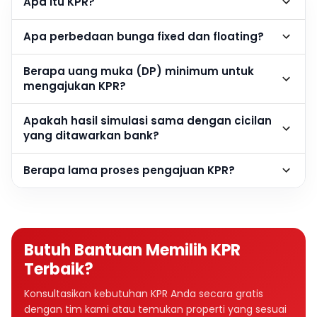
Apa itu KPR?
Apa perbedaan bunga fixed dan floating?
Berapa uang muka (DP) minimum untuk
mengajukan KPR?
Apakah hasil simulasi sama dengan cicilan
yang ditawarkan bank?
Berapa lama proses pengajuan KPR?
Butuh Bantuan Memilih KPR
Terbaik?
Konsultasikan kebutuhan KPR Anda secara gratis
dengan tim kami atau temukan properti yang sesuai