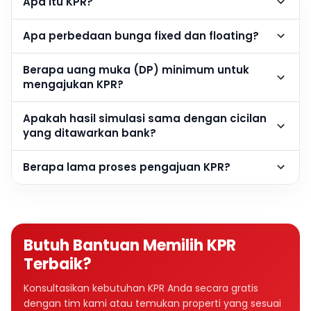
Apa itu KPR?
Apa perbedaan bunga fixed dan floating?
Berapa uang muka (DP) minimum untuk
mengajukan KPR?
Apakah hasil simulasi sama dengan cicilan
yang ditawarkan bank?
Berapa lama proses pengajuan KPR?
Butuh Bantuan Memilih KPR
Terbaik?
Konsultasikan kebutuhan KPR Anda secara gratis
dengan tim kami atau temukan properti yang sesuai