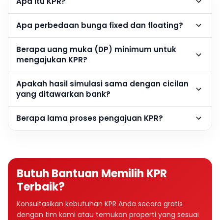
Apa itu KPR?
Apa perbedaan bunga fixed dan floating?
Berapa uang muka (DP) minimum untuk
mengajukan KPR?
Apakah hasil simulasi sama dengan cicilan
yang ditawarkan bank?
Berapa lama proses pengajuan KPR?
Butuh Bantuan Memilih KPR
Terbaik?
Konsultasikan kebutuhan KPR Anda secara gratis
dengan tim kami atau temukan properti yang sesuai