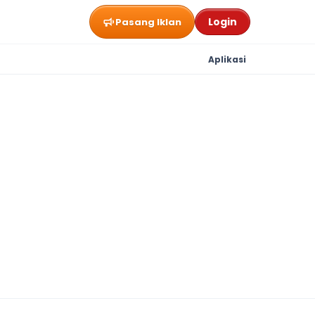
Login
Pasang Iklan
Aplikasi