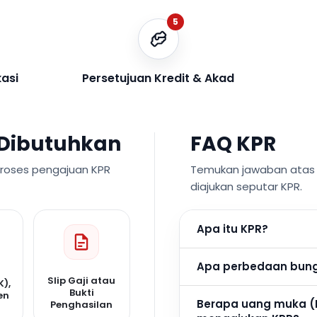
5
kasi
Persetujuan Kredit & Akad
Dibutuhkan
FAQ KPR
proses pengajuan KPR
Temukan jawaban atas p
diajukan seputar KPR.
Apa itu KPR?
Apa perbedaan bunga
Slip Gaji atau
K),
Bukti
en
Berapa uang muka (
Penghasilan
n