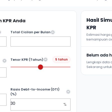
Hasil Si
 KPR Anda
KPR
Total Cicilan per Bulan
Estimasi harga
kemampuan cic
Belum ada ha
Tenor KPR (Tahun)
5 tahun
Lengkapi data d
Sekarang untuk 
Rasio Debt-to-Income (DTI)
(%)
%