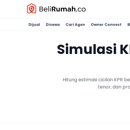
Dijual
Disewa
Cari Agen
Owner Connect
B
Simulasi 
Hitung estimasi cicilan KPR 
tenor, dan pr