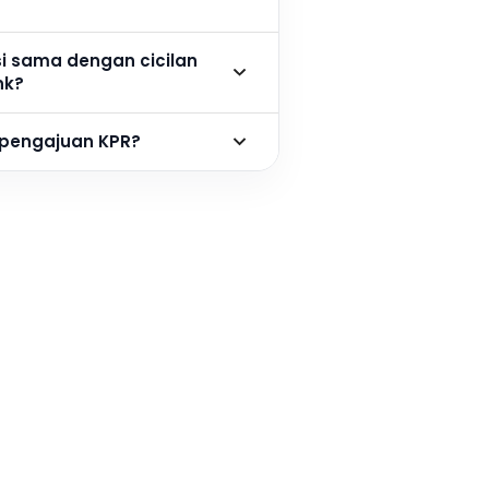
si sama dengan cicilan
nk?
 pengajuan KPR?