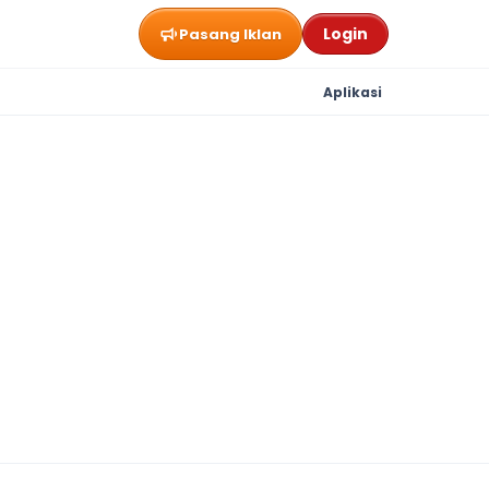
Login
Pasang Iklan
Aplikasi