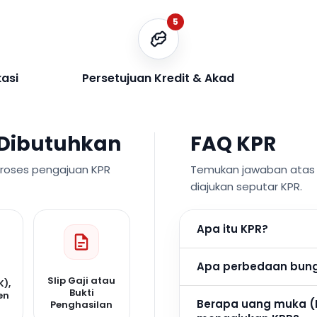
5
kasi
Persetujuan Kredit & Akad
Dibutuhkan
FAQ KPR
proses pengajuan KPR
Temukan jawaban atas p
diajukan seputar KPR.
Apa itu KPR?
Apa perbedaan bunga
Slip Gaji atau
K),
Bukti
en
Berapa uang muka (
Penghasilan
n