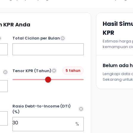
Hasil Si
 KPR Anda
KPR
Total Cicilan per Bulan
Estimasi harga
kemampuan cic
Belum ada ha
Tenor KPR (Tahun)
5 tahun
Lengkapi data d
Sekarang untuk 
Rasio Debt-to-Income (DTI)
(%)
%