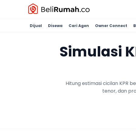
Dijual
Disewa
Cari Agen
Owner Connect
B
Simulasi 
Hitung estimasi cicilan KPR 
tenor, dan pr