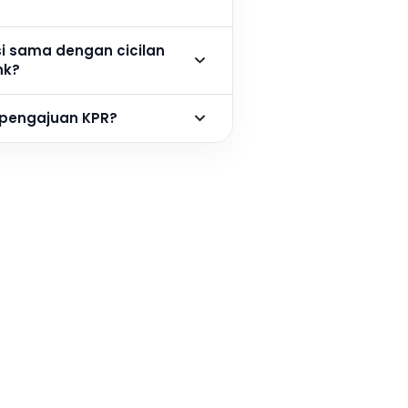
si sama dengan cicilan
nk?
 pengajuan KPR?