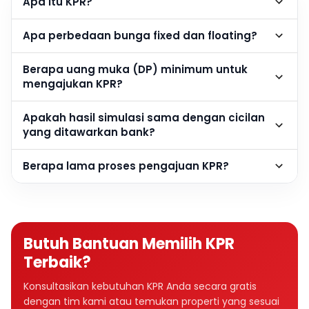
Apa itu KPR?
Apa perbedaan bunga fixed dan floating?
Berapa uang muka (DP) minimum untuk
mengajukan KPR?
Apakah hasil simulasi sama dengan cicilan
yang ditawarkan bank?
Berapa lama proses pengajuan KPR?
Butuh Bantuan Memilih KPR
Terbaik?
Konsultasikan kebutuhan KPR Anda secara gratis
dengan tim kami atau temukan properti yang sesuai