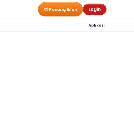
Login
Pasang Iklan
Aplikasi