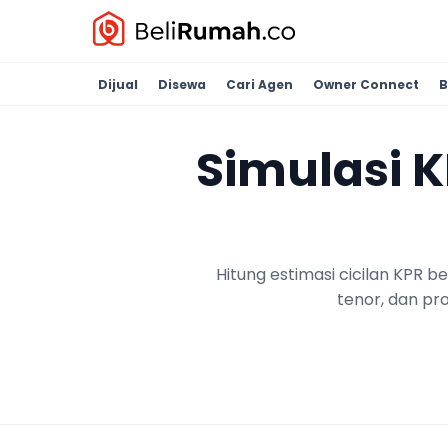
Dijual
Disewa
Cari Agen
Owner Connect
B
Simulasi 
Hitung estimasi cicilan KPR 
tenor, dan pr