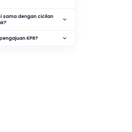
si sama dengan cicilan
nk?
 pengajuan KPR?