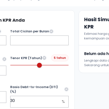
Hasil Si
 KPR Anda
KPR
Total Cicilan per Bulan
Estimasi harga
kemampuan cic
Belum ada ha
Tenor KPR (Tahun)
5 tahun
Lengkapi data d
Sekarang untuk 
Rasio Debt-to-Income (DTI)
(%)
%