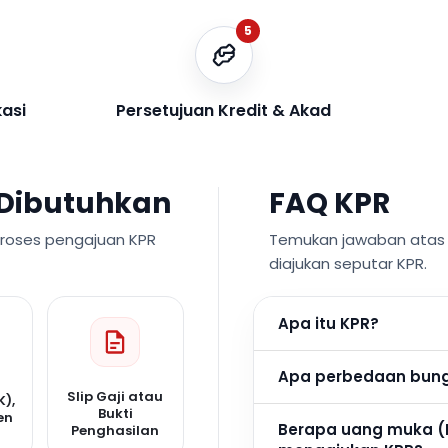
5
kasi
Persetujuan Kredit & Akad
Dibutuhkan
FAQ KPR
proses pengajuan KPR
Temukan jawaban atas p
diajukan seputar KPR.
Apa itu KPR?
Apa perbedaan bunga
Slip Gaji atau
K),
Bukti
en
Berapa uang muka (
Penghasilan
n