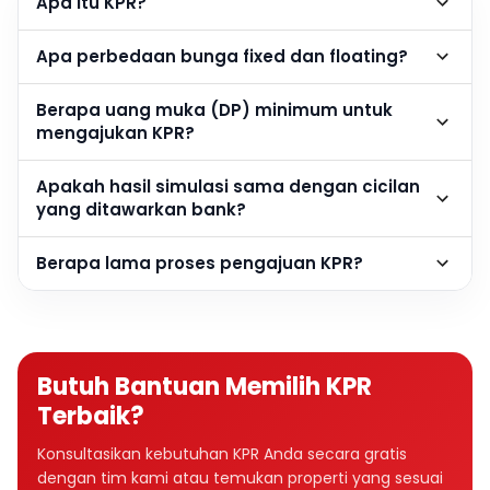
Apa itu KPR?
Apa perbedaan bunga fixed dan floating?
Berapa uang muka (DP) minimum untuk
mengajukan KPR?
Apakah hasil simulasi sama dengan cicilan
yang ditawarkan bank?
Berapa lama proses pengajuan KPR?
Butuh Bantuan Memilih KPR
Terbaik?
Konsultasikan kebutuhan KPR Anda secara gratis
dengan tim kami atau temukan properti yang sesuai