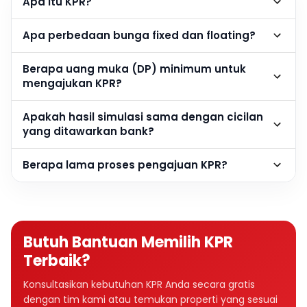
Apa itu KPR?
Apa perbedaan bunga fixed dan floating?
Berapa uang muka (DP) minimum untuk
mengajukan KPR?
Apakah hasil simulasi sama dengan cicilan
yang ditawarkan bank?
Berapa lama proses pengajuan KPR?
Butuh Bantuan Memilih KPR
Terbaik?
Konsultasikan kebutuhan KPR Anda secara gratis
dengan tim kami atau temukan properti yang sesuai