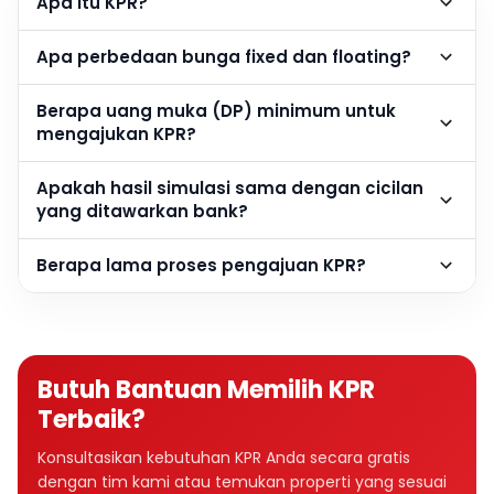
Apa itu KPR?
Apa perbedaan bunga fixed dan floating?
Berapa uang muka (DP) minimum untuk
mengajukan KPR?
Apakah hasil simulasi sama dengan cicilan
yang ditawarkan bank?
Berapa lama proses pengajuan KPR?
Butuh Bantuan Memilih KPR
Terbaik?
Konsultasikan kebutuhan KPR Anda secara gratis
dengan tim kami atau temukan properti yang sesuai