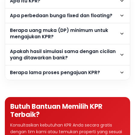
Apa itu KPR?
Apa perbedaan bunga fixed dan floating?
Berapa uang muka (DP) minimum untuk
mengajukan KPR?
Apakah hasil simulasi sama dengan cicilan
yang ditawarkan bank?
Berapa lama proses pengajuan KPR?
Butuh Bantuan Memilih KPR
Terbaik?
Konsultasikan kebutuhan KPR Anda secara gratis
dengan tim kami atau temukan properti yang sesuai