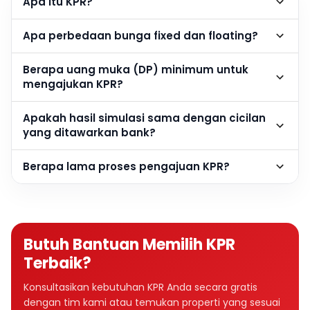
Apa itu KPR?
Apa perbedaan bunga fixed dan floating?
Berapa uang muka (DP) minimum untuk
mengajukan KPR?
Apakah hasil simulasi sama dengan cicilan
yang ditawarkan bank?
Berapa lama proses pengajuan KPR?
Butuh Bantuan Memilih KPR
Terbaik?
Konsultasikan kebutuhan KPR Anda secara gratis
dengan tim kami atau temukan properti yang sesuai