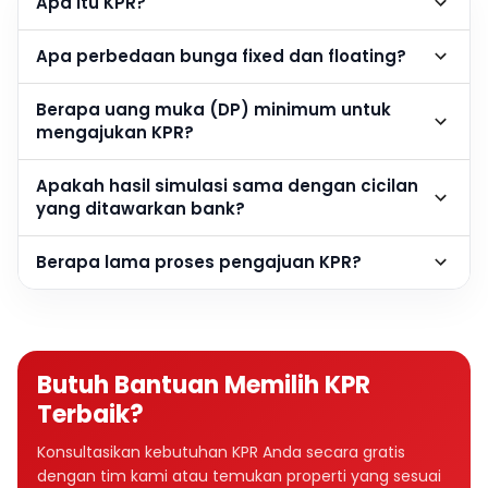
Apa itu KPR?
Apa perbedaan bunga fixed dan floating?
Berapa uang muka (DP) minimum untuk
mengajukan KPR?
Apakah hasil simulasi sama dengan cicilan
yang ditawarkan bank?
Berapa lama proses pengajuan KPR?
Butuh Bantuan Memilih KPR
Terbaik?
Konsultasikan kebutuhan KPR Anda secara gratis
dengan tim kami atau temukan properti yang sesuai