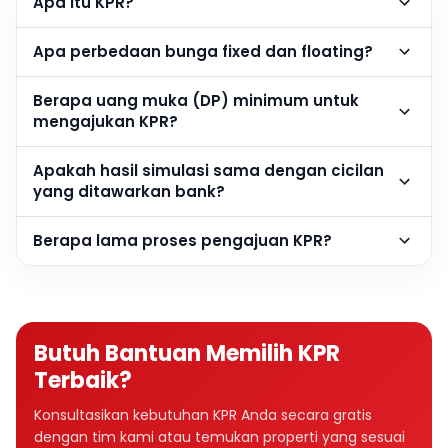
Apa itu KPR?
Apa perbedaan bunga fixed dan floating?
Berapa uang muka (DP) minimum untuk
mengajukan KPR?
Apakah hasil simulasi sama dengan cicilan
yang ditawarkan bank?
Berapa lama proses pengajuan KPR?
Butuh Bantuan Memilih KPR
Terbaik?
Konsultasikan kebutuhan KPR Anda secara gratis
dengan tim kami atau temukan properti yang sesuai