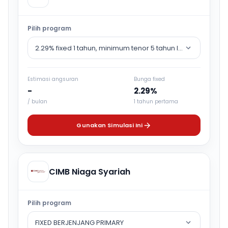
Pilih program
2.29% fixed 1 tahun, minimum tenor 5 tahun lalu counter rat
Estimasi angsuran
Bunga fixed
-
2.29%
/ bulan
1 tahun pertama
Gunakan Simulasi Ini
CIMB Niaga Syariah
Pilih program
FIXED BERJENJANG PRIMARY