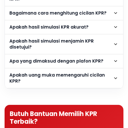
Bagaimana cara menghitung cicilan KPR?
Apakah hasil simulasi KPR akurat?
Apakah hasil simulasi menjamin KPR
disetujui?
Apa yang dimaksud dengan plafon KPR?
Apakah uang muka memengaruhi cicilan
KPR?
Berapa DP rumah agar cicilan KPR lebih
ringan?
Butuh Bantuan Memilih KPR
Apakah semakin besar DP semakin baik?
Terbaik?