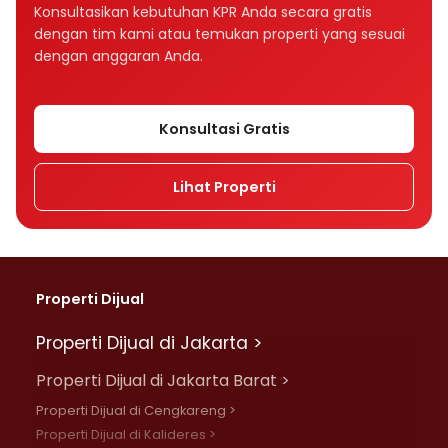
Bagaimana tenor memengaruhi cicilan KPR?
Konsultasikan kebutuhan KPR Anda secara gratis
dengan tim kami atau temukan properti yang sesuai
Tenor KPR 10, 15, atau 20 tahun, mana yang
dengan anggaran Anda.
lebih baik?
Apakah suku bunga memengaruhi cicilan
Konsultasi Gratis
KPR?
Lihat Properti
Apa perbedaan bunga fixed dan floating
dalam KPR?
Mengapa cicilan KPR bisa naik setelah
beberapa tahun?
Properti Dijual
Apa perbedaan bunga flat, efektif, dan
Properti Dijual di Jakarta >
anuitas?
Properti Dijual di Jakarta Barat >
Rumah Rp500 juta cicilannya berapa per
Properti Dijual di Cengkareng >
bulan?
Properti Dijual di Kalideres >