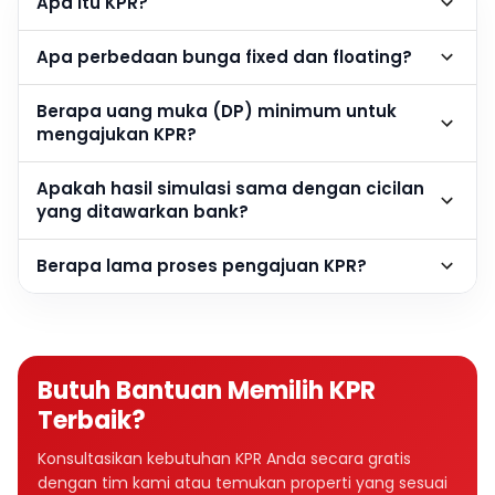
Apa itu KPR?
Apa perbedaan bunga fixed dan floating?
Berapa uang muka (DP) minimum untuk
mengajukan KPR?
Apakah hasil simulasi sama dengan cicilan
yang ditawarkan bank?
Berapa lama proses pengajuan KPR?
Butuh Bantuan Memilih KPR
Terbaik?
Konsultasikan kebutuhan KPR Anda secara gratis
dengan tim kami atau temukan properti yang sesuai