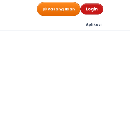
Login
Pasang Iklan
Aplikasi