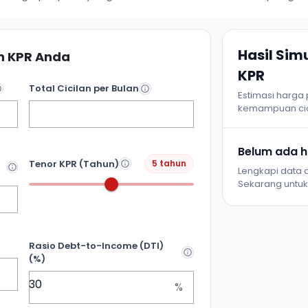
Hasil Si
 KPR Anda
KPR
Total Cicilan per Bulan
Estimasi harga
kemampuan cic
Belum ada ha
Tenor KPR (Tahun)
5 tahun
Lengkapi data d
Sekarang untuk 
Rasio Debt-to-Income (DTI)
(%)
%