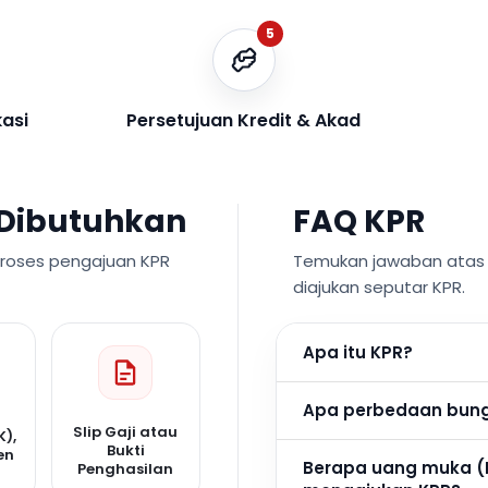
5
kasi
Persetujuan Kredit & Akad
Dibutuhkan
FAQ KPR
proses pengajuan KPR
Temukan jawaban atas p
diajukan seputar KPR.
Apa itu KPR?
Apa perbedaan bunga
Slip Gaji atau
K),
Bukti
en
Berapa uang muka (
Penghasilan
n