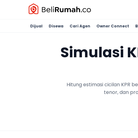
Dijual
Disewa
Cari Agen
Owner Connect
B
Simulasi 
Hitung estimasi cicilan KPR 
tenor, dan pr