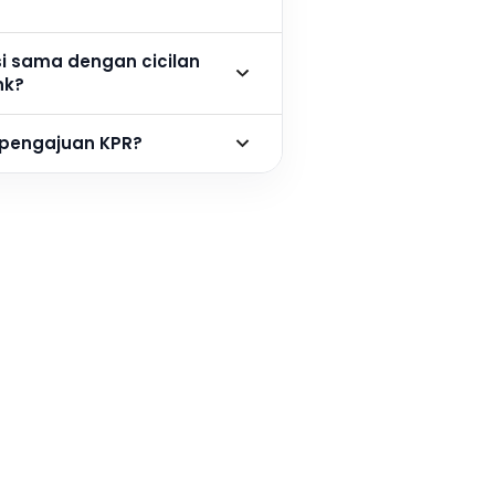
si sama dengan cicilan
nk?
 pengajuan KPR?