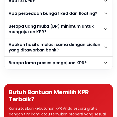
Apa itu KPR?
Apa perbedaan bunga fixed dan floating?
Berapa uang muka (DP) minimum untuk
mengajukan KPR?
Apakah hasil simulasi sama dengan cicilan
yang ditawarkan bank?
Berapa lama proses pengajuan KPR?
Butuh Bantuan Memilih KPR
Terbaik?
Konsultasikan kebutuhan KPR Anda secara gratis
dengan tim kami atau temukan properti yang sesuai