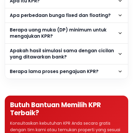
Apa itu KPR?
Apa perbedaan bunga fixed dan floating?
Berapa uang muka (DP) minimum untuk
mengajukan KPR?
Apakah hasil simulasi sama dengan cicilan
yang ditawarkan bank?
Berapa lama proses pengajuan KPR?
Butuh Bantuan Memilih KPR
Terbaik?
Konsultasikan kebutuhan KPR Anda secara gratis
dengan tim kami atau temukan properti yang sesuai