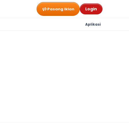
Login
Pasang Iklan
Aplikasi