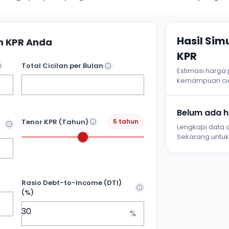
Hasil Si
 KPR Anda
KPR
Total Cicilan per Bulan
Estimasi harga
kemampuan cic
Belum ada ha
Tenor KPR (Tahun)
5 tahun
Lengkapi data d
Sekarang untuk 
Rasio Debt-to-Income (DTI)
(%)
%