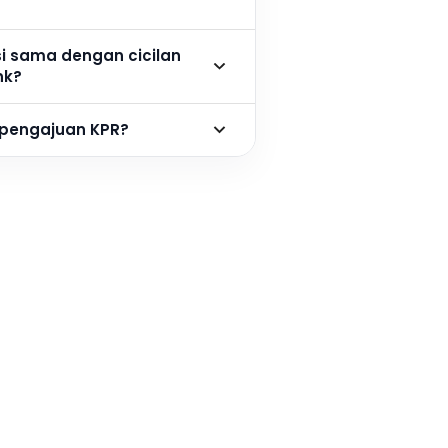
si sama dengan cicilan
nk?
 pengajuan KPR?