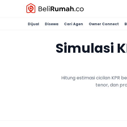
Dijual
Disewa
Cari Agen
Owner Connect
B
Simulasi 
Hitung estimasi cicilan KPR 
tenor, dan pr