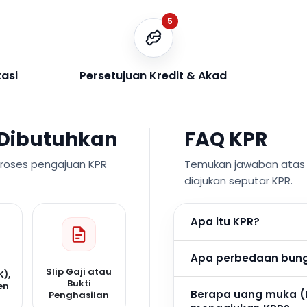
5
kasi
Persetujuan Kredit & Akad
Dibutuhkan
FAQ KPR
proses pengajuan KPR
Temukan jawaban atas p
diajukan seputar KPR.
Apa itu KPR?
Apa perbedaan bunga
Slip Gaji atau
K),
Bukti
en
Berapa uang muka (
Penghasilan
n