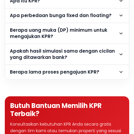
Apa itu KPR?
Apa perbedaan bunga fixed dan floating?
Berapa uang muka (DP) minimum untuk
mengajukan KPR?
Apakah hasil simulasi sama dengan cicilan
yang ditawarkan bank?
Berapa lama proses pengajuan KPR?
Butuh Bantuan Memilih KPR
Terbaik?
Konsultasikan kebutuhan KPR Anda secara gratis
dengan tim kami atau temukan properti yang sesuai