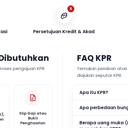
5
kasi
Persetujuan Kredit & Akad
Dibutuhkan
FAQ KPR
proses pengajuan KPR
Temukan jawaban atas p
diajukan seputar KPR.
Apa itu KPR?
Apa perbedaan bunga
Slip Gaji atau
K),
Bukti
en
Berapa uang muka (
Penghasilan
n