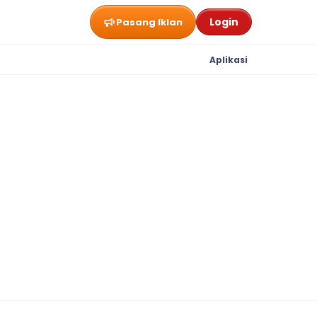
Login
Pasang Iklan
Aplikasi