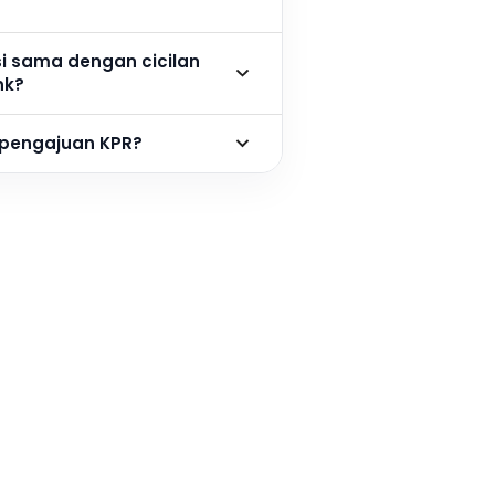
si sama dengan cicilan
nk?
 pengajuan KPR?