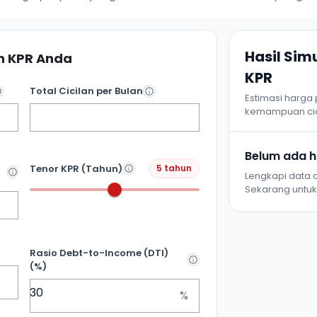
Hasil Si
 KPR Anda
KPR
Total Cicilan per Bulan
Estimasi harga
kemampuan cic
Belum ada ha
Tenor KPR (Tahun)
5 tahun
Lengkapi data d
Sekarang untuk 
Rasio Debt-to-Income (DTI)
(%)
%