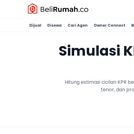
Dijual
Disewa
Cari Agen
Owner Connect
B
Simulasi 
Hitung estimasi cicilan KPR 
tenor, dan pr