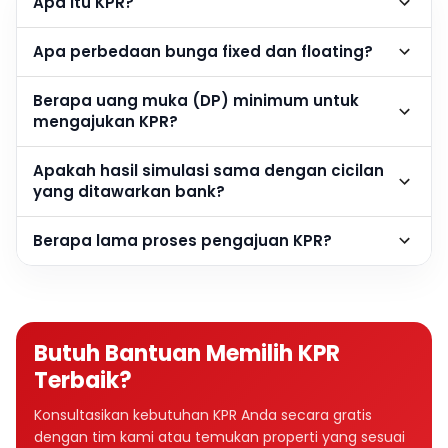
Apa itu KPR?
Apa perbedaan bunga fixed dan floating?
Berapa uang muka (DP) minimum untuk
mengajukan KPR?
Apakah hasil simulasi sama dengan cicilan
yang ditawarkan bank?
Berapa lama proses pengajuan KPR?
Butuh Bantuan Memilih KPR
Terbaik?
Konsultasikan kebutuhan KPR Anda secara gratis
dengan tim kami atau temukan properti yang sesuai