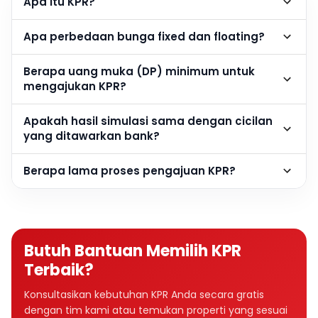
Apa itu KPR?
Apa perbedaan bunga fixed dan floating?
Berapa uang muka (DP) minimum untuk
mengajukan KPR?
Apakah hasil simulasi sama dengan cicilan
yang ditawarkan bank?
Berapa lama proses pengajuan KPR?
Butuh Bantuan Memilih KPR
Terbaik?
Konsultasikan kebutuhan KPR Anda secara gratis
dengan tim kami atau temukan properti yang sesuai