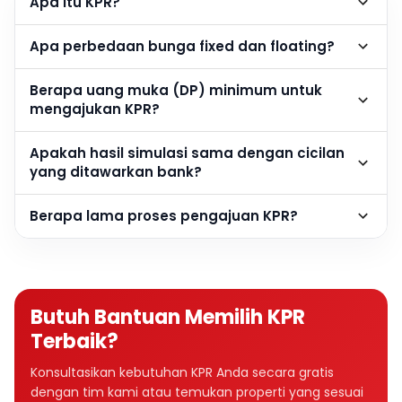
Apa itu KPR?
Apa perbedaan bunga fixed dan floating?
Berapa uang muka (DP) minimum untuk
mengajukan KPR?
Apakah hasil simulasi sama dengan cicilan
yang ditawarkan bank?
Berapa lama proses pengajuan KPR?
Butuh Bantuan Memilih KPR
Terbaik?
Konsultasikan kebutuhan KPR Anda secara gratis
dengan tim kami atau temukan properti yang sesuai