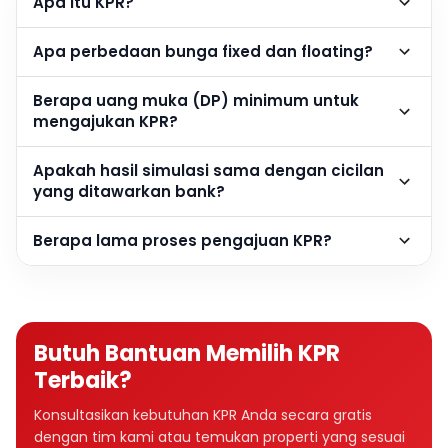
Apa itu KPR?
Apa perbedaan bunga fixed dan floating?
Berapa uang muka (DP) minimum untuk
mengajukan KPR?
Apakah hasil simulasi sama dengan cicilan
yang ditawarkan bank?
Berapa lama proses pengajuan KPR?
Butuh Bantuan Memilih KPR
Terbaik?
Konsultasikan kebutuhan KPR Anda secara gratis
dengan tim kami atau temukan properti yang sesuai