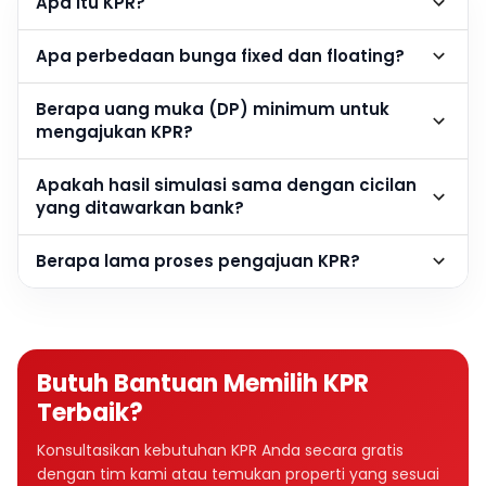
Apa itu KPR?
Apa perbedaan bunga fixed dan floating?
Berapa uang muka (DP) minimum untuk
mengajukan KPR?
Apakah hasil simulasi sama dengan cicilan
yang ditawarkan bank?
Berapa lama proses pengajuan KPR?
Butuh Bantuan Memilih KPR
Terbaik?
Konsultasikan kebutuhan KPR Anda secara gratis
dengan tim kami atau temukan properti yang sesuai