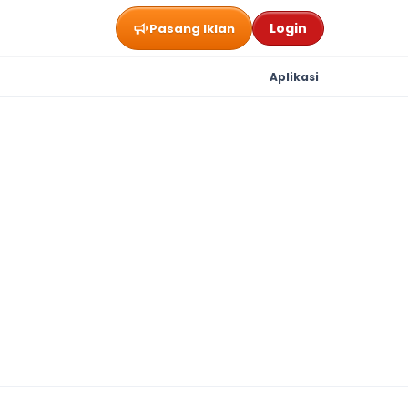
Login
Pasang Iklan
Aplikasi