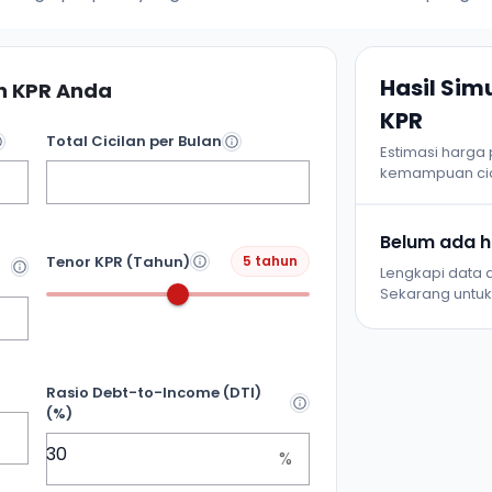
Hasil Si
 KPR Anda
KPR
Total Cicilan per Bulan
Estimasi harga
kemampuan cic
Belum ada ha
Tenor KPR (Tahun)
5 tahun
Lengkapi data d
Sekarang untuk 
Rasio Debt-to-Income (DTI)
(%)
%