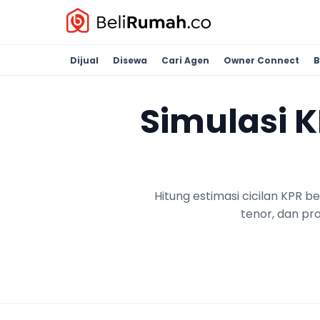
Dijual
Disewa
Cari Agen
Owner Connect
B
Simulasi 
Hitung estimasi cicilan KPR 
tenor, dan pr