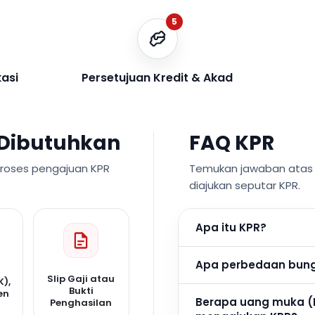
5
kasi
Persetujuan Kredit & Akad
Dibutuhkan
FAQ KPR
proses pengajuan KPR
Temukan jawaban atas p
diajukan seputar KPR.
Apa itu KPR?
Apa perbedaan bunga
Slip Gaji atau
K),
Bukti
en
Berapa uang muka (
Penghasilan
n