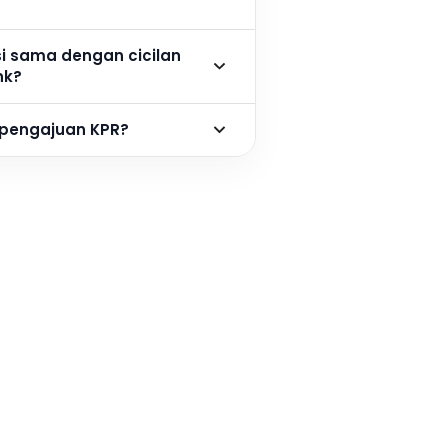
si sama dengan cicilan
nk?
 pengajuan KPR?