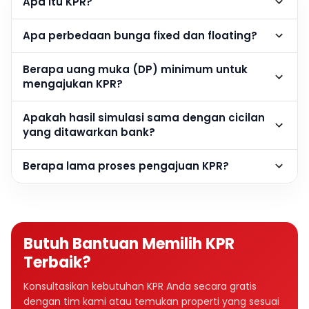
Apa itu KPR?
Apa perbedaan bunga fixed dan floating?
Berapa uang muka (DP) minimum untuk
mengajukan KPR?
Apakah hasil simulasi sama dengan cicilan
yang ditawarkan bank?
Berapa lama proses pengajuan KPR?
Butuh Bantuan Memilih KPR
Terbaik?
Konsultasikan kebutuhan KPR Anda secara gratis
dengan tim kami atau temukan properti yang sesuai