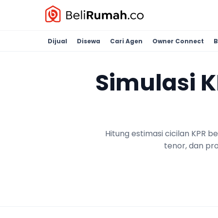
Dijual
Disewa
Cari Agen
Owner Connect
B
Simulasi 
Hitung estimasi cicilan KPR 
tenor, dan pr