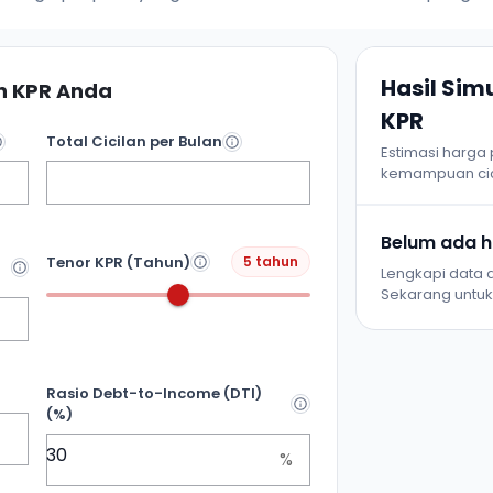
Hasil Si
 KPR Anda
KPR
Total Cicilan per Bulan
Estimasi harga
kemampuan cic
Belum ada ha
Tenor KPR (Tahun)
5 tahun
Lengkapi data d
Sekarang untuk 
Rasio Debt-to-Income (DTI)
(%)
%