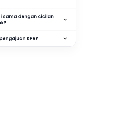
si sama dengan cicilan
nk?
 pengajuan KPR?