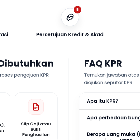
5
kasi
Persetujuan Kredit & Akad
Dibutuhkan
FAQ KPR
proses pengajuan KPR
Temukan jawaban atas p
diajukan seputar KPR.
Apa itu KPR?
Apa perbedaan bunga
Slip Gaji atau
K),
Bukti
en
Berapa uang muka (
Penghasilan
n