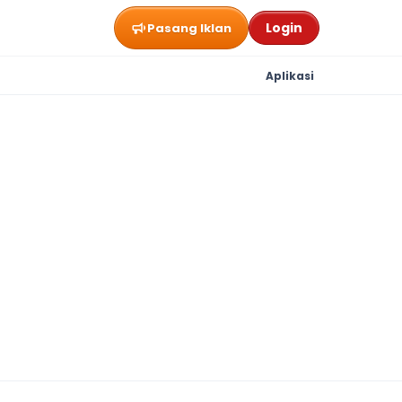
Login
Pasang Iklan
Aplikasi