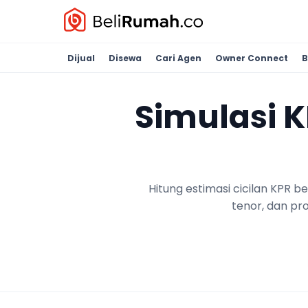
Dijual
Disewa
Cari Agen
Owner Connect
B
Simulasi 
Hitung estimasi cicilan KPR 
tenor, dan pr