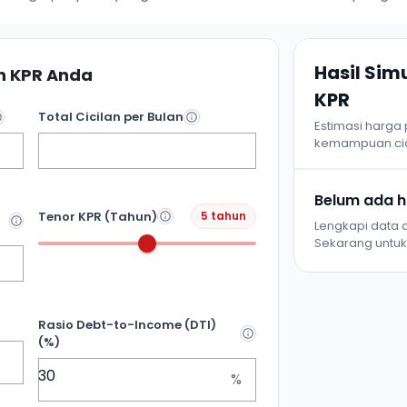
Hasil Si
 KPR Anda
KPR
Total Cicilan per Bulan
Estimasi harga
kemampuan cic
Belum ada ha
Tenor KPR (Tahun)
5 tahun
Lengkapi data d
Sekarang untuk 
Rasio Debt-to-Income (DTI)
(%)
%