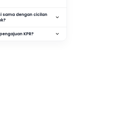
si sama dengan cicilan
nk?
 pengajuan KPR?