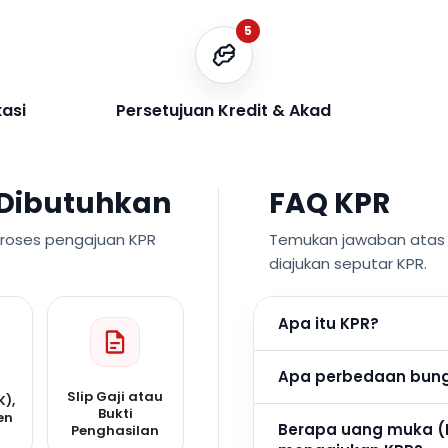
5
kasi
Persetujuan Kredit & Akad
Dibutuhkan
FAQ KPR
proses pengajuan KPR
Temukan jawaban atas p
diajukan seputar KPR.
Apa itu KPR?
Apa perbedaan bunga
Slip Gaji atau
K),
Bukti
en
Berapa uang muka (
Penghasilan
n