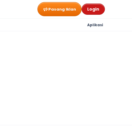
Login
Pasang Iklan
Aplikasi