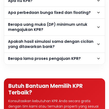
Apa itu KPR?
Apa perbedaan bunga fixed dan floating?
Berapa uang muka (DP) minimum untuk
mengajukan KPR?
Apakah hasil simulasi sama dengan cicilan
yang ditawarkan bank?
Berapa lama proses pengajuan KPR?
Butuh Bantuan Memilih KPR
Terbaik?
Konsultasikan kebutuhan KPR Anda secara gratis
dengan tim kami atau temukan properti yang sesuai