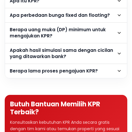
Apa itu KPR?
Apa perbedaan bunga fixed dan floating?
Berapa uang muka (DP) minimum untuk
mengajukan KPR?
Apakah hasil simulasi sama dengan cicilan
yang ditawarkan bank?
Berapa lama proses pengajuan KPR?
Butuh Bantuan Memilih KPR
Terbaik?
Konsultasikan kebutuhan KPR Anda secara gratis
dengan tim kami atau temukan properti yang sesuai