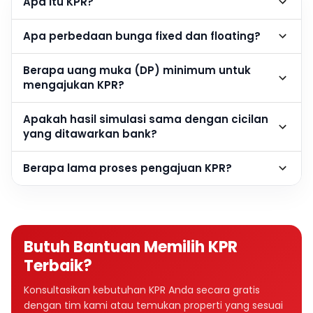
Apa itu KPR?
Apa perbedaan bunga fixed dan floating?
Berapa uang muka (DP) minimum untuk
mengajukan KPR?
Apakah hasil simulasi sama dengan cicilan
yang ditawarkan bank?
Berapa lama proses pengajuan KPR?
Butuh Bantuan Memilih KPR
Terbaik?
Konsultasikan kebutuhan KPR Anda secara gratis
dengan tim kami atau temukan properti yang sesuai